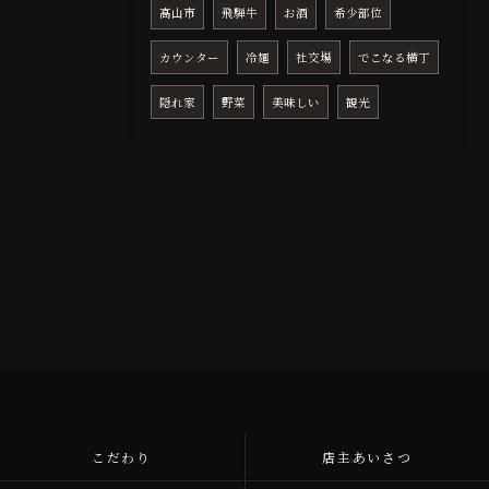
高山市
飛騨牛
お酒
希少部位
カウンター
冷麺
社交場
でこなる横丁
隠れ家
野菜
美味しい
観光
こだわり
店主あいさつ