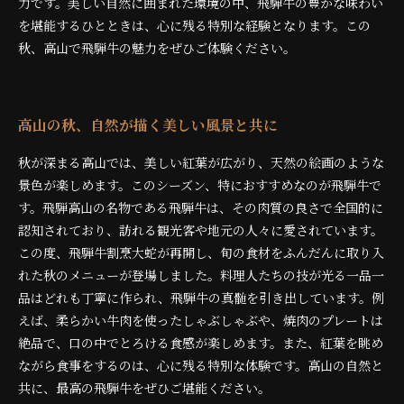
力です。美しい自然に囲まれた環境の中、飛騨牛の豊かな味わい
を堪能するひとときは、心に残る特別な経験となります。この
秋、高山で飛騨牛の魅力をぜひご体験ください。
高山の秋、自然が描く美しい風景と共に
秋が深まる高山では、美しい紅葉が広がり、天然の絵画のような
景色が楽しめます。このシーズン、特におすすめなのが飛騨牛で
す。飛騨高山の名物である飛騨牛は、その肉質の良さで全国的に
認知されており、訪れる観光客や地元の人々に愛されています。
この度、飛騨牛割烹大蛇が再開し、旬の食材をふんだんに取り入
れた秋のメニューが登場しました。料理人たちの技が光る一品一
品はどれも丁寧に作られ、飛騨牛の真髄を引き出しています。例
えば、柔らかい牛肉を使ったしゃぶしゃぶや、焼肉のプレートは
絶品で、口の中でとろける食感が楽しめます。また、紅葉を眺め
ながら食事をするのは、心に残る特別な体験です。高山の自然と
共に、最高の飛騨牛をぜひご堪能ください。