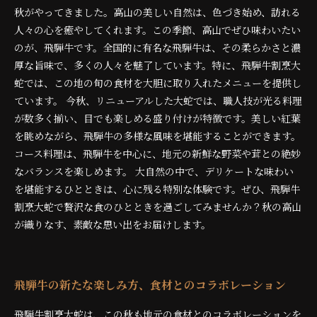
秋がやってきました。高山の美しい自然は、色づき始め、訪れる
人々の心を癒やしてくれます。この季節、高山でぜひ味わいたい
のが、飛騨牛です。全国的に有名な飛騨牛は、その柔らかさと濃
厚な旨味で、多くの人々を魅了しています。特に、飛騨牛割烹大
蛇では、この地の旬の食材を大胆に取り入れたメニューを提供し
ています。 今秋、リニューアルした大蛇では、職人技が光る料理
が数多く揃い、目でも楽しめる盛り付けが特徴です。美しい紅葉
を眺めながら、飛騨牛の多様な風味を堪能することができます。
コース料理は、飛騨牛を中心に、地元の新鮮な野菜や茸との絶妙
なバランスを楽しめます。 大自然の中で、デリケートな味わい
を堪能するひとときは、心に残る特別な体験です。ぜひ、飛騨牛
割烹大蛇で贅沢な食のひとときを過ごしてみませんか？秋の高山
が織りなす、素敵な思い出をお届けします。
飛騨牛の新たな楽しみ方、食材とのコラボレーション
飛騨牛割烹大蛇は、この秋も地元の食材とのコラボレーションを