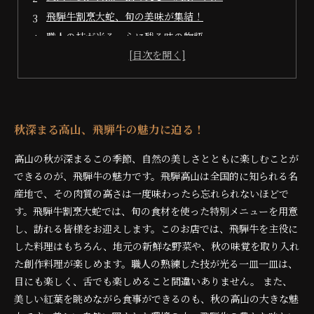
飛騨牛割烹大蛇、旬の美味が集結！
職人の技が光る、心に残る味の物語
美しい紅葉と共に贅沢なひと時を過ごす
飛騨牛の新たな楽しみ方、食材とのコラボレーション
高山を心ゆくまで楽しむ、飛騨牛体験の全貌
秋深まる高山、飛騨牛の魅力に迫る！
高山の秋が深まるこの季節、自然の美しさとともに楽しむことが
できるのが、飛騨牛の魅力です。飛騨高山は全国的に知られる名
産地で、その肉質の高さは一度味わったら忘れられないほどで
す。飛騨牛割烹大蛇では、旬の食材を使った特別メニューを用意
し、訪れる皆様をお迎えします。このお店では、飛騨牛を主役に
した料理はもちろん、地元の新鮮な野菜や、秋の味覚を取り入れ
た創作料理が楽しめます。職人の熟練した技が光る一皿一皿は、
目にも楽しく、舌でも楽しめること間違いありません。 また、
美しい紅葉を眺めながら食事ができるのも、秋の高山の大きな魅