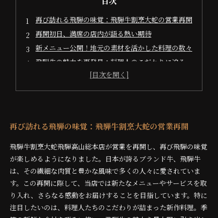
目次
再び訪れる飛騨の味覚：飛騨牛割烹大蛇の営業再開
再開初日、満席の店内が語る熱い期待
新メニュー公開！地元の素材を活かした料理の数々
飛騨牛の魅力を再発見：料理人のこだわりに迫る
料理を通じて感じる地域文化の豊かさ
お客様の声：再開した飛騨牛割烹の感動エピソード
新たな挑戦と共に、今後の展望を語る
再び訪れる飛騨の味覚：飛騨牛割烹大蛇の営業再開
飛騨牛割烹大蛇飛騨高山総本店が営業を再開し、再び飛騨の味覚
が楽しめるようになりました。日本が誇るブランド牛、飛騨牛
は、その繊細な肉質と豊かな風味で多くの人々に愛されていま
す。この再開に際して、当店では新たなメニューやサービスを取
り入れ、さらなる感動をお届けすることを目指しています。特に
注目したいのは、料理人たちのこだわりが詰まった新作料理。季