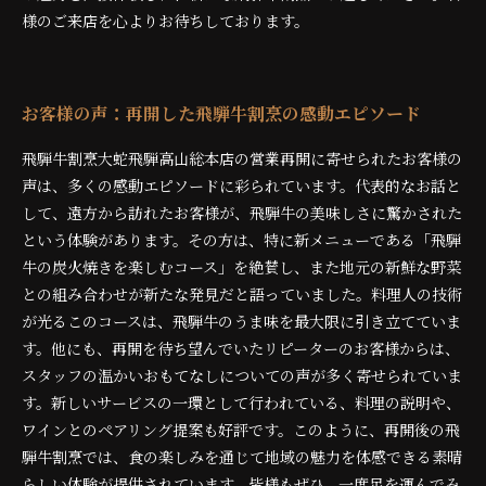
様のご来店を心よりお待ちしております。
お客様の声：再開した飛騨牛割烹の感動エピソード
飛騨牛割烹大蛇飛騨高山総本店の営業再開に寄せられたお客様の
声は、多くの感動エピソードに彩られています。代表的なお話と
して、遠方から訪れたお客様が、飛騨牛の美味しさに驚かされた
という体験があります。その方は、特に新メニューである「飛騨
牛の炭火焼きを楽しむコース」を絶賛し、また地元の新鮮な野菜
との組み合わせが新たな発見だと語っていました。料理人の技術
が光るこのコースは、飛騨牛のうま味を最大限に引き立てていま
す。他にも、再開を待ち望んでいたリピーターのお客様からは、
スタッフの温かいおもてなしについての声が多く寄せられていま
す。新しいサービスの一環として行われている、料理の説明や、
ワインとのペアリング提案も好評です。このように、再開後の飛
騨牛割烹では、食の楽しみを通じて地域の魅力を体感できる素晴
らしい体験が提供されています。皆様もぜひ、一度足を運んでみ