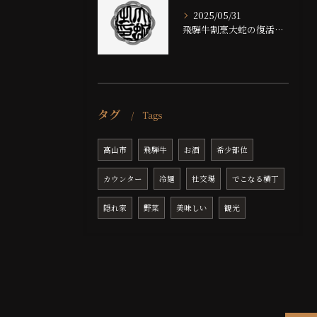
2025/05/31
飛騨牛割烹大蛇の復活と新たな挑戦
タグ
Tags
高山市
飛騨牛
お酒
希少部位
カウンター
冷麺
社交場
でこなる横丁
隠れ家
野菜
美味しい
観光