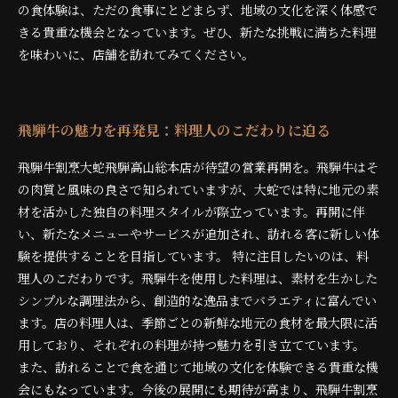
の食体験は、ただの食事にとどまらず、地域の文化を深く体感で
きる貴重な機会となっています。ぜひ、新たな挑戦に満ちた料理
を味わいに、店舗を訪れてみてください。
飛騨牛の魅力を再発見：料理人のこだわりに迫る
飛騨牛割烹大蛇飛騨高山総本店が待望の営業再開を。飛騨牛はそ
の肉質と風味の良さで知られていますが、大蛇では特に地元の素
材を活かした独自の料理スタイルが際立っています。再開に伴
い、新たなメニューやサービスが追加され、訪れる客に新しい体
験を提供することを目指しています。 特に注目したいのは、料
理人のこだわりです。飛騨牛を使用した料理は、素材を生かした
シンプルな調理法から、創造的な逸品までバラエティに富んでい
ます。店の料理人は、季節ごとの新鮮な地元の食材を最大限に活
用しており、それぞれの料理が持つ魅力を引き立てています。
また、訪れることで食を通じて地域の文化を体験できる貴重な機
会にもなっています。今後の展開にも期待が高まり、飛騨牛割烹