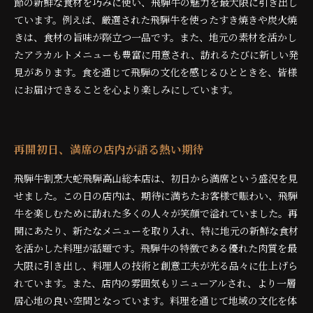
節の新鮮な食材を巧みに使い、飛騨牛の魅力を最大限に引き出し
ています。例えば、厳選された飛騨牛を使ったすき焼きや炭火焼
きは、食材の旨味が際立つ一品です。また、地元の素材を活かし
たアラカルトメニューも豊富に用意され、訪れるたびに新しい発
見があります。食を通じて飛騨の文化を感じるひとときを、皆様
にお届けできることを心より楽しみにしています。
再開初日、満席の店内が語る熱い期待
飛騨牛割烹大蛇飛騨高山総本店は、初日から満席という盛況を見
せました。この日の店内は、期待に満ちたお客様で賑わい、飛騨
牛を楽しむために訪れた多くの人々が笑顔で溢れていました。再
開にあたり、新たなメニューを取り入れ、特に地元の新鮮な食材
を活かした料理が話題です。飛騨牛の特徴である優れた肉質を最
大限に引き出し、料理人の技術と創意工夫が光る品々に仕上げら
れています。また、店内の雰囲気もリニューアルされ、より一層
居心地の良い空間となっています。料理を通じて地域の文化を体