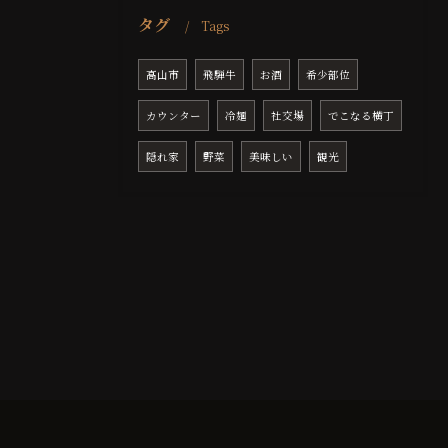
タグ
Tags
高山市
飛騨牛
お酒
希少部位
カウンター
冷麺
社交場
でこなる横丁
隠れ家
野菜
美味しい
観光