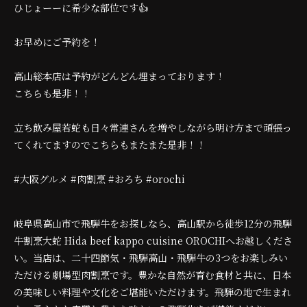
ひじょーーに希少な部位です👍
お早めにご予約を！
高山総本店は予約がどんどん埋まっております！
こちらも是非！！
立ち飲み屋若蛇も日々常連さんを増やしながら明け方まで頑張っ
てくれてますのでこちらもまたまた是非！！
#大阪グルメ #肉割烹 #おろち #orochi
岐阜県高山市で飛騨牛をお探しなら、高山駅から徒歩12分の飛騨
牛割烹大蛇 Hida beef kappo cuisine OROCHIへお越しくださ
い。当店は、二十四節気・飛騨高山・飛騨牛の3つをお楽しみい
ただける劇場型肉割烹です。豊かな自然が育む食材と共に、日本
の美味しい料理や文化をご堪能いただけます。飛騨の地で生まれ