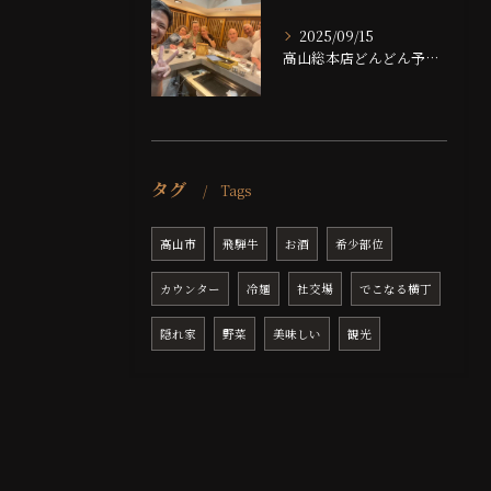
2025/09/15
高山総本店どんどん予約埋まっております！！
タグ
Tags
高山市
飛騨牛
お酒
希少部位
カウンター
冷麺
社交場
でこなる横丁
隠れ家
野菜
美味しい
観光