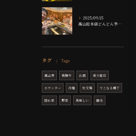
2025/09/15
高山総本店どんどん予約埋まっております！！
タグ
Tags
高山市
飛騨牛
お酒
希少部位
カウンター
冷麺
社交場
でこなる横丁
隠れ家
野菜
美味しい
観光