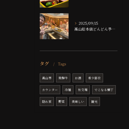
2025/09/15
高山総本店どんどん予約埋まっております！！
タグ
Tags
高山市
飛騨牛
お酒
希少部位
カウンター
冷麺
社交場
でこなる横丁
隠れ家
野菜
美味しい
観光