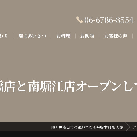
06-6786-8554
わり
店主あいさつ
お料理
お飲物
お客様の声
橋店と南堀江店オープンし
岐阜県高山市の飛騨牛なら飛騨牛割烹 大蛇
ブ