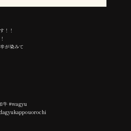
す！！
い！
甘辛が染みて
#和牛 #wagyu
agyukappouorochi