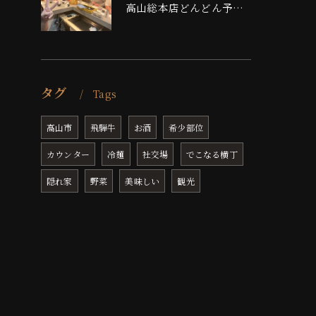
高山総本店どんどん予約埋まっております！！
タグ
Tags
高山市
飛騨牛
お酒
希少部位
カウンター
冷麺
社交場
でこなる横丁
隠れ家
野菜
美味しい
観光