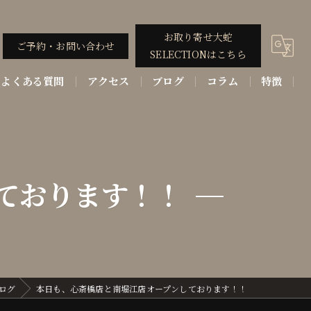
お取り寄せ大蛇
ご予約・お問い合わせ
SELECTIONはこちら
よくある質問
アクセス
ブログ
コラム
特徴
コース
ディナー
ております！！
割烹
ステーキ
和牛
ログ
本日も、心斎橋店と南堀江店オープンしております！！