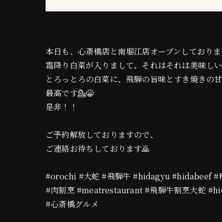
本日も、心斎橋店と南堀江店オープンしておりま
霜降り白菜が入りまして、それはそれは美味し
とろっとろの白菜に、飛騨の旨味とすき焼きの
最高です💁😁
是非！！
ご予約解放しておりますので、
ご連絡お待ちしております🙇
#orochi #大蛇 #飛騨牛 #hidagyu #hidabeef 
#肉割烹 #meatrestaurant #飛騨牛割烹大蛇 #hid
#心斎橋グルメ