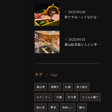
2025/09/20
秋ですねーってなかなかならない大阪ですが、夜は大分涼しくなっ...
2025/09/15
高山総本店どんどん予約埋まっております！！
タグ
Tags
高山市
飛騨牛
お酒
希少部位
カウンター
冷麺
社交場
でこなる横丁
隠れ家
野菜
美味しい
観光