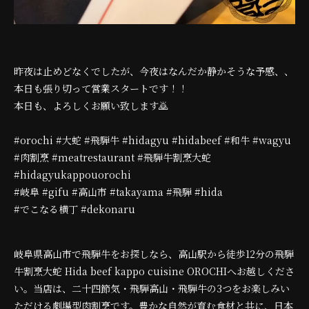
昨夜は止めどなくでしたが、今夜はなんだか静かそうな予感、、
本日も張り切って営業スタートです！！
本日も、よろしくお願い致します🙇
#orochi #大蛇 #飛騨牛 #hidagyu #hidabeef #和牛 #wagyu
#肉割烹 #meatrestaurant #飛騨牛割烹大蛇
#hidagyukappouorochi
#岐阜 #gifu #高山市 #takayama #飛騨 #hida
#でこなる横丁 #dekonaru
岐阜県高山市で飛騨牛をお探しなら、高山駅から徒歩12分の飛騨
牛割烹大蛇 Hida beef kappo cuisine OROCHIへお越しくださ
い。当店は、二十四節気・飛騨高山・飛騨牛の3つをお楽しみい
ただける劇場型肉割烹です。豊かな自然が育む食材と共に、日本