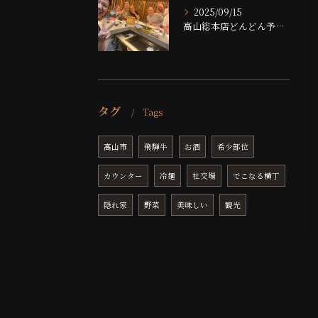
2025/09/15
高山総本店どんどん予約埋まっております！！
タグ
Tags
高山市
飛騨牛
お酒
希少部位
カウンター
冷麺
社交場
でこなる横丁
隠れ家
野菜
美味しい
観光