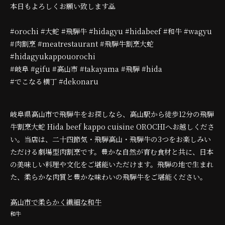
本日もよろしくお願い致します🙇
#orochi #大蛇 #飛騨牛 #hidagyu #hidabeef #和牛 #wagyu
#肉割烹 #meatrestaurant #飛騨牛割烹大蛇
#hidagyukappouorochi
#岐阜 #gifu #高山市 #takayama #飛騨 #hida
#でこなる横丁 #dekonaru
岐阜県高山市で飛騨牛をお探しなら、高山駅から徒歩12分の飛騨
牛割烹大蛇 Hida beef kappo cuisine OROCHIへお越しくださ
い。当店は、二十四節気・飛騨高山・飛騨牛の3つをお楽しみい
ただける劇場型肉割烹です。豊かな自然が育む食材と共に、日本
の美味しい料理や文化をご堪能いただけます。飛騨の地で生まれ
た、柔らかな肉質と豊かな味わいの飛騨牛をご堪能ください。
高山市で柔らかく繊細な和牛
和牛