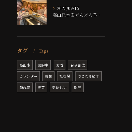
2025/09/15
高山総本店どんどん予約埋まっております！！
タグ
Tags
高山市
飛騨牛
お酒
希少部位
カウンター
冷麺
社交場
でこなる横丁
隠れ家
野菜
美味しい
観光