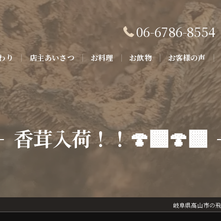
06-6786-8554
わり
店主あいさつ
お料理
お飲物
お客様の声
香茸入荷！！🍄‍🟫🍄‍🟫
岐阜県高山市の飛