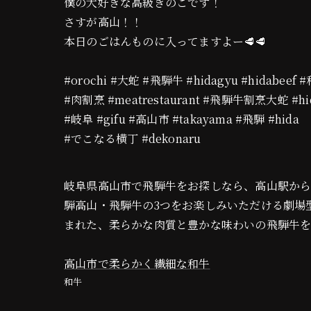
僕の大好きな高級きのこです！
さすが高山！！
本日のごはんものに入ってますよー🥩🥩
#orochi #大蛇 #飛騨牛 #hidagyu #hidabeef 
#肉割烹 #meatrestaurant #飛騨牛割烹大蛇 #hid
#岐阜 #gifu #高山市 #takayama #飛騨 #hida
#でこなる横丁 #dekonaru
岐阜県高山市で飛騨牛をお探しなら、高山駅から徒歩12
騨高山・飛騨牛の3つをお楽しみいただける劇場
まれた、柔らかな肉質と豊かな味わいの飛騨牛
高山市で柔らかく繊細な和牛
和牛