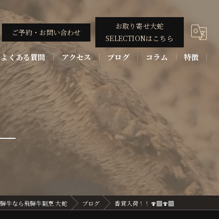
お取り寄せ大蛇
ご予約・お問い合わせ
SELECTIONはこちら
よくある質問
アクセス
ブログ
コラム
特徴
コース
ディナー
割烹
ステーキ
和牛
騨牛なら飛騨牛割烹 大蛇
ブログ
香茸入荷！！🍄‍🟫🍄‍🟫