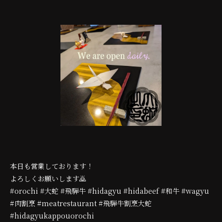
本日も営業しております！
よろしくお願いします🙇
#orochi #大蛇 #飛騨牛 #hidagyu #hidabeef #和牛 #wagyu
#肉割烹 #meatrestaurant #飛騨牛割烹大蛇
#hidagyukappouorochi