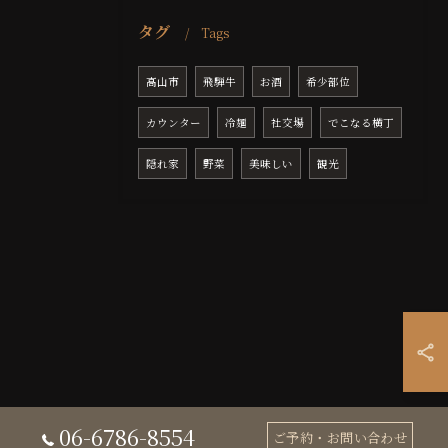
タグ
Tags
高山市
飛騨牛
お酒
希少部位
カウンター
冷麺
社交場
でこなる横丁
隠れ家
野菜
美味しい
観光
06-6786-8554
ご予約・お問い合わせ