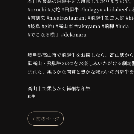
本日も最高の飛騨牛をご用意しておりますので
#orochi #大蛇 #飛騨牛 #hidagyu #hidabeef 
#肉割烹 #meatrestaurant #飛騨牛割烹大蛇 #hid
#岐阜 #gifu #高山市 #takayama #飛騨 #hida
#でこなる横丁 #dekonaru
岐阜県高山市で飛騨牛をお探しなら、高山駅から徒歩12
騨高山・飛騨牛の3つをお楽しみいただける劇場
まれた、柔らかな肉質と豊かな味わいの飛騨牛
高山市で柔らかく繊細な和牛
和牛
< 前のページ