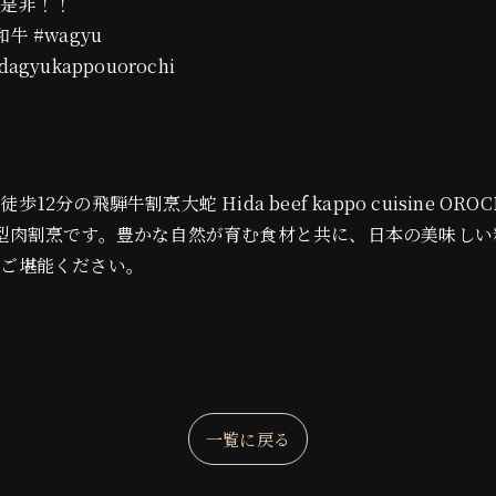
、是非！！
#和牛 #wagyu
agyukappouorochi
分の飛騨牛割烹大蛇 Hida beef kappo cuisine 
型肉割烹です。豊かな自然が育む食材と共に、日本の美味しい
をご堪能ください。
一覧に戻る