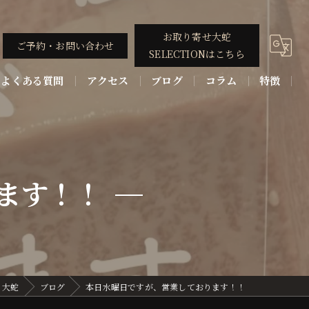
お取り寄せ大蛇
ご予約・お問い合わせ
SELECTIONはこちら
よくある質問
アクセス
ブログ
コラム
特徴
コース
ディナー
ます！！
割烹
ステーキ
和牛
 大蛇
ブログ
本日水曜日ですが、営業しております！！