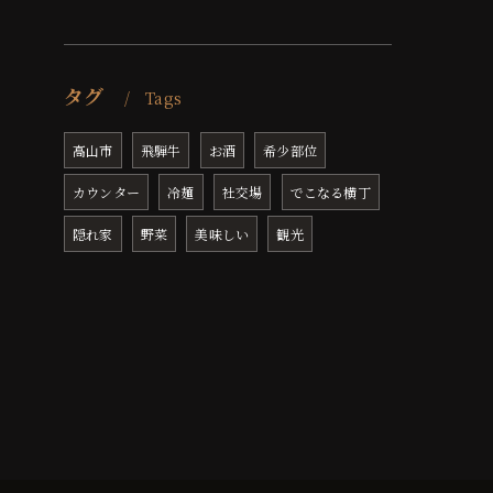
タグ
Tags
高山市
飛騨牛
お酒
希少部位
カウンター
冷麺
社交場
でこなる横丁
隠れ家
野菜
美味しい
観光