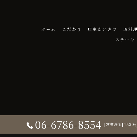
ホーム
こだわり
店主あいさつ
お料
ステーキ
06-6786-8554
[営業時間] 17:3