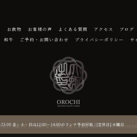
理
お飲物
お客様の声
よくある質問
アクセス
ブログ
和牛
ご予約・お問い合わせ
プライバシーポリシー
サ
0～23:00 金・土・日は12:00～14:00のランチ予約可能 / [定休日] 水曜日
© 2026 大阪ミナミで飛騨牛なら肉割烹 大蛇 心斎橋店 ALL RIGHTS RESERVED