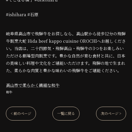
#ishihara #石原
岐阜県高山市で飛騨牛をお探しなら、高山駅から徒歩12分の飛騨
牛割烹大蛇 Hida beef kappo cuisine OROCHIへお越しくださ
い。当店は、二十四節気・飛騨高山・飛騨牛の3つをお楽しみい
ただける劇場型肉割烹です。豊かな自然が育む食材と共に、日本
の美味しい料理や文化をご堪能いただけます。飛騨の地で生まれ
た、柔らかな肉質と豊かな味わいの飛騨牛をご堪能ください。
高山市で柔らかく繊細な和牛
和牛
< 前のページ
一覧に戻る
次のページ >