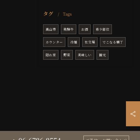
タグ
Tags
高山市
飛騨牛
お酒
希少部位
カウンター
冷麺
社交場
でこなる横丁
隠れ家
野菜
美味しい
観光